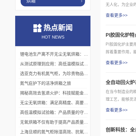
烘箱
无人化，为企业
间等参...
查看更多>>
热点新闻
PI胶固化炉
HOT NEWS
PI胶固化炉主要
挥着重要作用，能
锂电池生产离不开无尘无氧烘箱：它如何解决极片干燥中的水分与污染难题？
查看更多>>
从测试原理到应用：高低温模拟试验箱的核心测试价值
选亚克力有机氮气柜，为珍贵物品构筑安全稳定存储体系
全自动回火炉
氮气庇护下的洁净烘箱之旅
在当今制造业的
揭秘高效去氢退火炉：科技赋能金属热处理
理工艺，能够灵
无尘无氧烘箱：满足高精度、高要求烘干需求的理想选择
于其“”...
查看更多>>
高低温模拟试验箱：产品质量的守护者
无氧烘箱不仅有助于提高产品质量,还具备*的安全保护措施
创新科技：全
上海旦顺的氮气柜除湿高效、抗氧化、绿色、低能耗