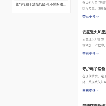
在日新月异的现
氮气柜和干燥柜的区别,不懂的进来看看吧！
技的力量，领着
全自动回...
查看更多>>
去氢退火炉应
去氢退火炉作为
钢坯加工过程中
热速度一...
查看更多>>
守护电子设备
在现代社会，电
降、数据丢失甚
实用的功...
查看更多>>
智能防潮新选