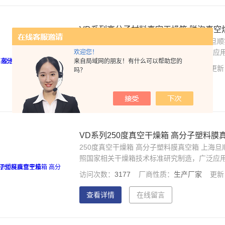
VD系列高分子材料真空干燥箱 脱泡真空
高分子材料真空干燥箱 脱泡真空烘箱 上海旦
照国家相关干燥箱技术标准研究制造，广泛应
欢迎您！
来自局域网的朋友！有什么可以帮助您的
等科研及生产单位，主要用于物品的干燥、烘
访问次数：
2928
厂商性质：
生产厂家
更新
吗？
查看详情
在线留言
VD系列250度真空干燥箱 高分子塑料膜
250度真空干燥箱 高分子塑料膜真空箱 上
照国家相关干燥箱技术标准研究制造，广泛应
等科研及生产单位，主要用于物品的干燥、烘
访问次数：
3177
厂商性质：
生产厂家
更新
查看详情
在线留言