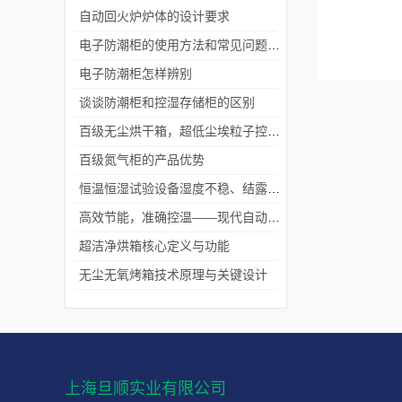
自动回火炉炉体的设计要求
电子防潮柜的使用方法和常见问题处理
电子防潮柜怎样辨别
谈谈防潮柜和控湿存储柜的区别
百级无尘烘干箱，超低尘埃粒子控制，助力高品质生产！
百级氮气柜的产品优势
恒温恒湿试验设备湿度不稳、结露超差？快速排查解决方法
高效节能，准确控温——现代自动回火炉技术全解析
超洁净烘箱核心定义与功能
无尘无氧烤箱技术原理与关键设计
上海旦顺实业有限公司