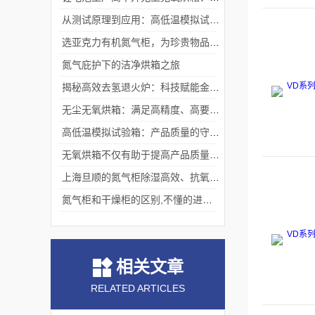
从测试原理到应用：高低温模拟试验箱的核心测试价值
选亚克力有机氮气柜，为珍贵物品构筑安全稳定存储体系
氮气庇护下的洁净烘箱之旅
揭秘高效去氢退火炉：科技赋能金属热处理
无尘无氧烘箱：满足高精度、高要求烘干需求的理想选择
高低温模拟试验箱：产品质量的守护者
无氧烘箱不仅有助于提高产品质量,还具备*的安全保护措施
上海旦顺的氮气柜除湿高效、抗氧化、绿色、低能耗
氮气柜和干燥柜的区别,不懂的进来看看吧！
相关文章
RELATED ARTICLES