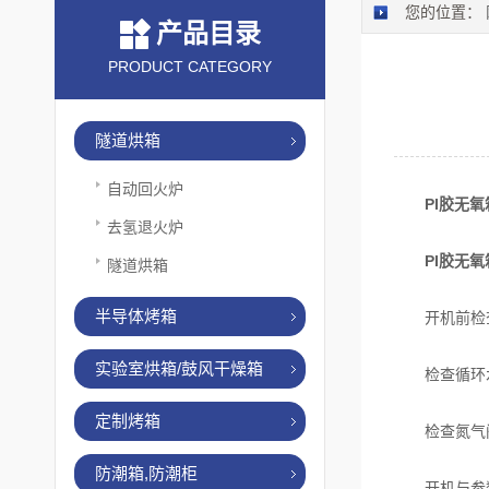
您的位置：
产品目录
PRODUCT CATEGORY
隧道烘箱
自动回火炉
PI胶无氧
去氢退火炉
PI胶无氧
隧道烘箱
半导体烤箱
开机前检
实验室烘箱/鼓风干燥箱
检查循环水
定制烤箱
检查氮气阀
防潮箱,防潮柜
开机与参