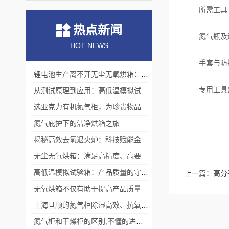
所需工具
热点新闻
氮气瓶及连
HOT NEWS
手套与防护
锂电池生产离不开无尘无氧烘箱：它如何解决极片干燥中的水分与污染难题？
专用工具(如
从测试原理到应用：高低温模拟试验箱的核心测试价值
选亚克力有机氮气柜，为珍贵物品构筑安全稳定存储体系
氮气庇护下的洁净烘箱之旅
揭秘高效去氢退火炉：科技赋能金属热处理
无尘无氧烘箱：满足高精度、高要求烘干需求的理想选择
高低温模拟试验箱：产品质量的守护者
上一篇：
高分
无氧烘箱不仅有助于提高产品质量,还具备*的安全保护措施
上海旦顺的氮气柜除湿高效、抗氧化、绿色、低能耗
氮气柜和干燥柜的区别,不懂的进来看看吧！