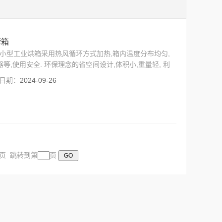
烤箱
系列小型工业烘箱采用热风循环方式加热,箱内温度分布均匀,
等,使用安全. 环保理念的省空间设计,体积小,重量轻, 利
经济实惠,安全可靠。供厂矿企业、大专院校、科研、医疗
日期：
2024-09-26
之用。本产品还适用于其他电子元件老化，固化的烘干工
末页 跳转到第
页