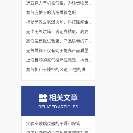
选亚克力有机氮气柜，为珍贵物品构筑安全稳定存储体系
氮气庇护下的洁净烘箱之旅
揭秘高效去氢退火炉：科技赋能金属热处理
无尘无氧烘箱：满足高精度、高要求烘干需求的理想选择
高低温模拟试验箱：产品质量的守护者
无氧烘箱不仅有助于提高产品质量,还具备*的安全保护措施
上海旦顺的氮气柜除湿高效、抗氧化、绿色、低能耗
氮气柜和干燥柜的区别,不懂的进来看看吧！
相关文章
RELATED ARTICLES
实验室玻璃仪器的干燥和保管