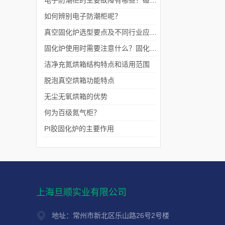
电子防潮柜的主要故障有哪些？碰到的时候改如何处理呢？
如何辨别电子防潮柜呢？
真空固化炉选型要点及不同行业应用场景深度分析
固化炉使用时需要注意什么？固化炉使用常识有哪些？
洁净充氮烘箱结构特点和适用范围
脱泡真空烘箱功能特点
无尘无氧烘箱的优势
何为百级氮气柜？
PI胶固化炉的主要作用
上海旦顺实业有限公司
地址：常州市新北区乐山路26号2号楼