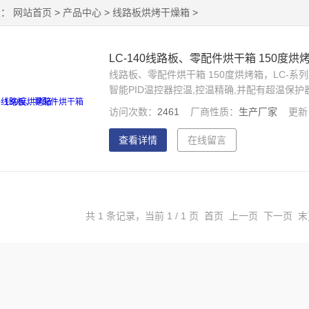
置：
网站首页
>
产品中心
>
线路板烘烤干燥箱
>
LC-140线路板、零配件烘干箱 150度烘
线路板、零配件烘干箱 150度烘烤箱，LC-
智能PID温控器控温,控温精确,并配有超温保护器
用率高, 方便放置实验室、产线的任何位置。
访问次数：
2461
厂商性质：
生产厂家
更新
单位及各类实验室等干燥、烘干、熔腊、灭茵
艺.
查看详情
在线留言
共 1 条记录，当前 1 / 1 页 首页 上一页 下一页 