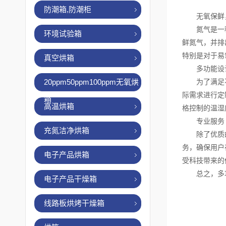
防潮箱,防潮柜
无氧保鲜，
氮气是一种惰
环境试验箱
鲜氮气，并排
特别是对于易
真空烘箱
多功能设计
20ppm50ppm100ppm无氧烘
为了满足不同
际需求进行定
箱
高温烘箱
格控制的温湿
专业服务
充氮洁净烘箱
除了优质的产
务，确保用户
电子产品烘箱
受科技带来的
总之，多功
电子产品干燥箱
线路板烘烤干燥箱