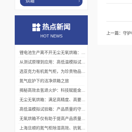
烘箱
热点新闻
上一篇：
守护
HOT NEWS
锂电池生产离不开无尘无氧烘箱：它如何解决极片干燥中的水分与污染难题？
从测试原理到应用：高低温模拟试验箱的核心测试价值
选亚克力有机氮气柜，为珍贵物品构筑安全稳定存储体系
氮气庇护下的洁净烘箱之旅
揭秘高效去氢退火炉：科技赋能金属热处理
无尘无氧烘箱：满足高精度、高要求烘干需求的理想选择
高低温模拟试验箱：产品质量的守护者
无氧烘箱不仅有助于提高产品质量,还具备*的安全保护措施
上海旦顺的氮气柜除湿高效、抗氧化、绿色、低能耗