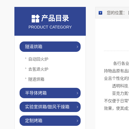
您的位置：
产品目录
PRODUCT CATEGORY
隧道烘箱
自动回火炉
各行各业都
去氢退火炉
持物品原有品
业且个性化的
隧道烘箱
透明科技，
半导体烤箱
亚克力氮气柜
不仅便于日常
实验室烘箱/鼓风干燥箱
效果，使其成
定制烤箱