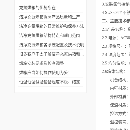
3.安装氮气控
充氮烘箱的优势所在
4.SUS30
洁净充氮烘箱提高产品质量和生产效率方面的重要性
二、主要技术
洁净充氮烘箱的日常维护和保养方法
2
.1
产品名称：
洁净充氮烘箱结构特点和适用范围
2
.
2
电源：
AC
38
洁净充氮烘箱各系统配置及技术说明
2.3
规格尺寸
：
很多客户不太了解洁净充氮烘箱和热风循环烘箱的区别！
2.4
温度范围：
烘箱安装要求及检查调整
2.5
均匀性能：
2.6
箱体结构：
烘箱应当如何操作使用为妥！
机台结构
恒温恒湿试验设备湿度不稳、结露超差？快速排查解决方法
内壁材质
外部材质
保温材质
控温方式
温控装置