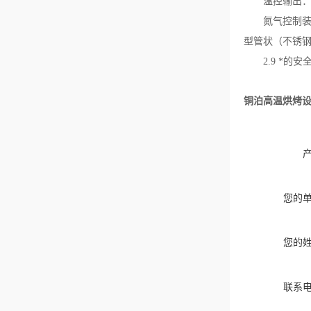
温控输出
氮气控制
型管状（不锈钢S
2.9
*的安
铜泊高温烘烤设
您的
您的
联系