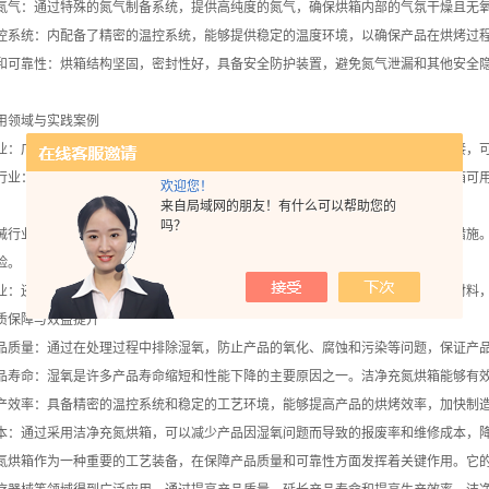
：通过特殊的氮气制备系统，提供高纯度的氮气，确保烘箱内部的气氛干燥且无氧
统：内配备了精密的温控系统，能够提供稳定的温度环境，以确保产品在烘烤过程
靠性：烘箱结构坚固，密封性好，具备安全防护装置，避免氮气泄漏和其他安全隐
领域与实践案例
广泛应用于电子元器件的制造和封装过程。通过在无氧环境中进行烘干和焊接，可
：在半导体芯片的生产过程中，湿氧会对芯片造成严重的损害。洁净充氮烘箱可用
欢迎您！
来自局域网的朋友！有什么可以帮助您的
吗？
业：许多医疗器械对湿氧非常敏感，因此在制造和包装过程中需要采取防护措施。
险。
还广泛应用于光学仪器、精密机械、化工实验等领域，用于保护敏感产品或材料，
保障与效益提升
量：通过在处理过程中排除湿氧，防止产品的氧化、腐蚀和污染等问题，保证产品
命：湿氧是许多产品寿命缩短和性能下降的主要原因之一。洁净充氮烘箱能够有效
率：具备精密的温控系统和稳定的工艺环境，能够提高产品的烘烤效率，加快制造
通过采用洁净充氮烘箱，可以减少产品因湿氧问题而导致的报废率和维修成本，降
箱作为一种重要的工艺装备，在保障产品质量和可靠性方面发挥着关键作用。它的