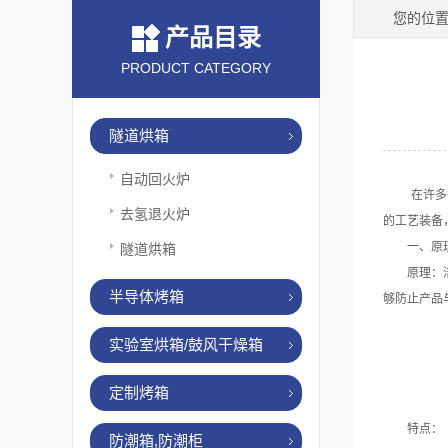
您的位
产品目录
PRODUCT CATEGORY
隧道烘箱
自动回火炉
在许多行
去氢退火炉
的工艺装备
一、原理
隧道烘箱
原理：洁净
半导体烤箱
够防止产品
实验室烘箱/鼓风干燥箱
定制烤箱
特点：
防潮箱,防潮柜