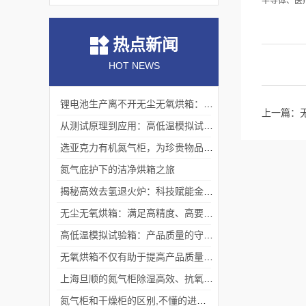
半导体、医
热点新闻
HOT NEWS
锂电池生产离不开无尘无氧烘箱：它如何解决极片干燥中的水分与污染难题？
上一篇：
从测试原理到应用：高低温模拟试验箱的核心测试价值
选亚克力有机氮气柜，为珍贵物品构筑安全稳定存储体系
氮气庇护下的洁净烘箱之旅
揭秘高效去氢退火炉：科技赋能金属热处理
无尘无氧烘箱：满足高精度、高要求烘干需求的理想选择
高低温模拟试验箱：产品质量的守护者
无氧烘箱不仅有助于提高产品质量,还具备*的安全保护措施
上海旦顺的氮气柜除湿高效、抗氧化、绿色、低能耗
氮气柜和干燥柜的区别,不懂的进来看看吧！