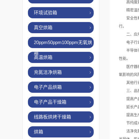
高纯度氮气
精密温控系
环境试验箱
安全性和可
行。
真空烘箱
二、应用
20ppm50ppm100ppm无氧烘
电子行业：
半导体行业
箱
高温烘箱
性能。
医疗器械行
充氮洁净烘箱
氧影响的风
其他行业：
电子产品烘箱
三、品质
提高产品质
电子产品干燥箱
延长产品寿
提高生产效
线路板烘烤干燥箱
节约成本：
烘箱
洁净充氮烘