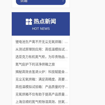
烘箱
热点新闻
HOT NEWS
锂电池生产离不开无尘无氧烘箱：它如何解决极片干燥中的水分与污染难题？
从测试原理到应用：高低温模拟试验箱的核心测试价值
选亚克力有机氮气柜，为珍贵物品构筑安全稳定存储体系
氮气庇护下的洁净烘箱之旅
揭秘高效去氢退火炉：科技赋能金属热处理
无尘无氧烘箱：满足高精度、高要求烘干需求的理想选择
高低温模拟试验箱：产品质量的守护者
无氧烘箱不仅有助于提高产品质量,还具备*的安全保护措施
上海旦顺的氮气柜除湿高效、抗氧化、绿色、低能耗