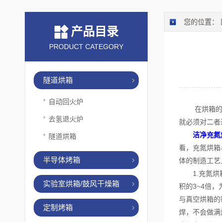
您的位置：
产品目录
PRODUCT CATEGORY
隧道烘箱
自动回火炉
在烘箱的使
去氢退火炉
就必须对二者
洁净充氮
隧道烘箱
看，充氮烘箱
半导体烤箱
体的制造工艺
1.充氮烘箱
实验室烘箱/鼓风干燥箱
积的3~4倍
与真空烘箱的
定制烤箱
焊，不会做满