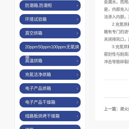
会漏水，而用
防潮箱,防潮柜
是，内部充入
法渗入内胆，
环境试验箱
2.充氮烘箱
箱有专门的进
真空烘箱
关闭排风口，
20ppm50ppm100ppm无氧烘
3.充氮烘箱
密封性与耐高
箱
高温烘箱
冲击导致碎裂
充氮洁净烘箱
电子产品烘箱
电子产品干燥箱
上一篇：
退火
线路板烘烤干燥箱