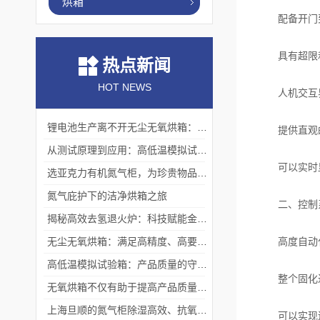
烘箱
配备开门到
具有超限和
热点新闻
HOT NEWS
人机交互界面
锂电池生产离不开无尘无氧烘箱：它如何解决极片干燥中的水分与污染难题？
提供直观的
从测试原理到应用：高低温模拟试验箱的核心测试价值
可以实时显
选亚克力有机氮气柜，为珍贵物品构筑安全稳定存储体系
氮气庇护下的洁净烘箱之旅
二、控制
揭秘高效去氢退火炉：科技赋能金属热处理
无尘无氧烘箱：满足高精度、高要求烘干需求的理想选择
高度自动
高低温模拟试验箱：产品质量的守护者
整个固化过
无氧烘箱不仅有助于提高产品质量,还具备*的安全保护措施
上海旦顺的氮气柜除湿高效、抗氧化、绿色、低能耗
可以实现连