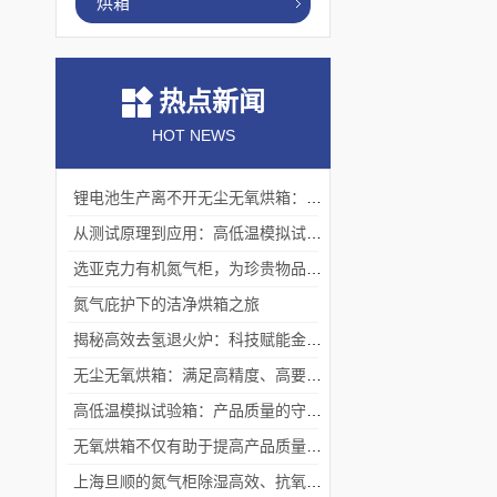
烘箱
热点新闻
HOT NEWS
锂电池生产离不开无尘无氧烘箱：它如何解决极片干燥中的水分与污染难题？
从测试原理到应用：高低温模拟试验箱的核心测试价值
选亚克力有机氮气柜，为珍贵物品构筑安全稳定存储体系
氮气庇护下的洁净烘箱之旅
揭秘高效去氢退火炉：科技赋能金属热处理
无尘无氧烘箱：满足高精度、高要求烘干需求的理想选择
高低温模拟试验箱：产品质量的守护者
无氧烘箱不仅有助于提高产品质量,还具备*的安全保护措施
上海旦顺的氮气柜除湿高效、抗氧化、绿色、低能耗