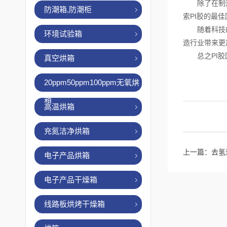
除了在制造过
防潮箱,防潮柜
索PI胶的最
随着科技的不
环境试验箱
造行业带来更
总之PI胶固
真空烘箱
20ppm50ppm100ppm无氧烘
箱
高温烘箱
充氮洁净烘箱
上一篇：
去氢
电子产品烘箱
电子产品干燥箱
线路板烘烤干燥箱