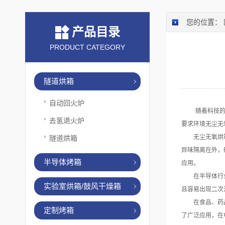
您的位置：
产品目录
PRODUCT CATEGORY
隧道烘箱
自动回火炉
随着科技的不
去氢退火炉
要求环境无尘无
无尘无氧烘箱是
隧道烘箱
异味隔离在外，
半导体烤箱
应用。
在半导体行业和
实验室烘箱/鼓风干燥箱
且容易出现二次
在食品、药品加
定制烤箱
了广泛应用，在