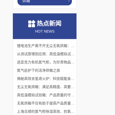
烘箱
热点新闻
HOT NEWS
锂电池生产离不开无尘无氧烘箱：它如何解决极片干燥中的水分与污染难题？
从测试原理到应用：高低温模拟试验箱的核心测试价值
选亚克力有机氮气柜，为珍贵物品构筑安全稳定存储体系
氮气庇护下的洁净烘箱之旅
揭秘高效去氢退火炉：科技赋能金属热处理
无尘无氧烘箱：满足高精度、高要求烘干需求的理想选择
高低温模拟试验箱：产品质量的守护者
无氧烘箱不仅有助于提高产品质量,还具备*的安全保护措施
上海旦顺的氮气柜除湿高效、抗氧化、绿色、低能耗