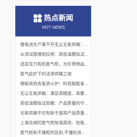
热点新闻
HOT NEWS
锂电池生产离不开无尘无氧烘箱：它如何解决极片干燥中的水分与污染难题？
从测试原理到应用：高低温模拟试验箱的核心测试价值
选亚克力有机氮气柜，为珍贵物品构筑安全稳定存储体系
氮气庇护下的洁净烘箱之旅
揭秘高效去氢退火炉：科技赋能金属热处理
无尘无氧烘箱：满足高精度、高要求烘干需求的理想选择
高低温模拟试验箱：产品质量的守护者
无氧烘箱不仅有助于提高产品质量,还具备*的安全保护措施
上海旦顺的氮气柜除湿高效、抗氧化、绿色、低能耗
氮气柜和干燥柜的区别,不懂的进来看看吧！