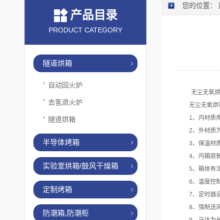
您的位置：
产品目录
PRODUCT CATEGORY
隧道烘箱
自动回火炉
无尘无氧烘箱
去氢退火炉
无尘无氧烘箱
1、内材质用SU
隧道烘箱
2、外材质为S
半导体烤箱
3、保温材质
4、内箱层板
实验室烘箱/鼓风干燥箱
5、箱体有活
6、温度控制为
定制烤箱
7、定时器设定
8、强制送风
防潮箱,防潮柜