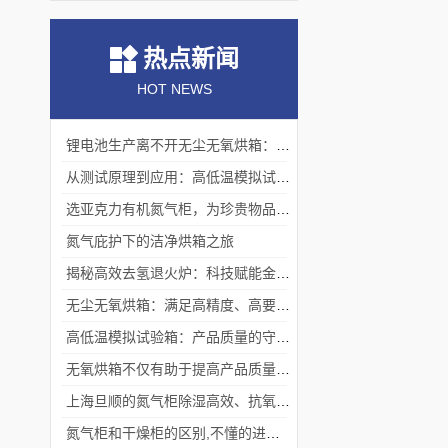
热点新闻
HOT NEWS
锂电池生产离不开无尘无氧烘箱：它如何解决极片干燥中的水分与污染难题？
从测试原理到应用：高低温模拟试验箱的核心测试价值
选亚克力有机氮气柜，为珍贵物品构筑安全稳定存储体系
氮气庇护下的洁净烘箱之旅
揭秘高效去氢退火炉：科技赋能金属热处理
无尘无氧烘箱：满足高精度、高要求烘干需求的理想选择
高低温模拟试验箱：产品质量的守护者
无氧烘箱不仅有助于提高产品质量,还具备*的安全保护措施
上海旦顺的氮气柜除湿高效、抗氧化、绿色、低能耗
氮气柜和干燥柜的区别,不懂的进来看看吧！