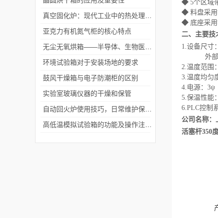
晶圆烘干箱的应用及重要性
◆
5个区域
◆
料盘采用
真空固化炉：现代工业中的热处理神器及其广泛应用
◆
底座采用
亚克力有机氮气柜的核心特点
二、
主要技
无尘无氧烘箱——半导体、生物医药的“隐形防线”
1.
设备尺寸
外部
环境试验箱对于安装场地的要求
2.
温度范围
3.
温度均匀
鼓风干燥箱与电子防潮柜的区别
4.
电源：3ψ 
实验室玻璃仪器的干燥和保管
5.
保温性能：
6.PLC
控制
自动回火炉使用技巧，日常维护保养与故障排查实用方法
公司名称：
高低温模拟试验箱的功能及操作注意事项
活塞杆35