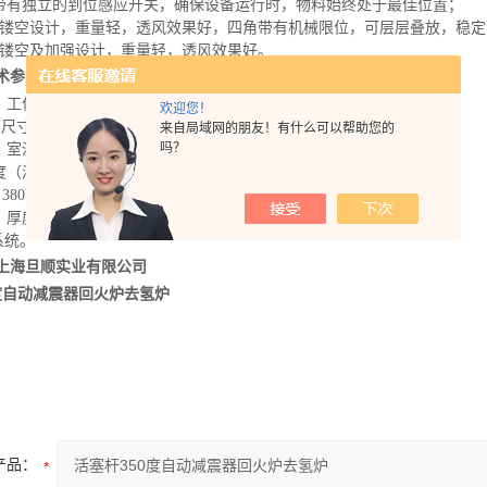
带有独立的到位感应开关，确保设备运行时，物料始终处于最佳位置；
镂空设计，重量轻，透风效果好，四角带有机械限位，可层层叠放，稳定
镂空及加强设计，重量轻，透风效果好。
术参数
：
工作尺寸： W1400×H
9
50×D1
14
00 mm
欢迎您！
尺寸：W23
58
×H
3260
×D11
40
0mm
来自局域网的朋友！有什么可以帮助您的
吗？
：室温+
4
0℃～
35
0℃
度（满载，玖点温度检测）：<
±
10°C
380V 50HZ，总功率：1
75
KW
厚度100mm高级硅酸铝棉,保温性能良好
系统。
上海旦顺实业有限公司
0度自动减震器回火炉去氢炉
产品：