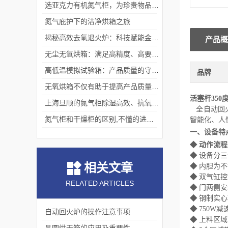
选亚克力有机氮气柜，为珍贵物品构筑安全稳定存储体系
氮气庇护下的洁净烘箱之旅
揭秘高效去氢退火炉：科技赋能金属热处理
产品概
无尘无氧烘箱：满足高精度、高要求烘干需求的理想选择
高低温模拟试验箱：产品质量的守护者
品牌
无氧烘箱不仅有助于提高产品质量,还具备*的安全保护措施
活塞杆35
上海旦顺的氮气柜除湿高效、抗氧化、绿色、低能耗
全自动回
氮气柜和干燥柜的区别,不懂的进来看看吧！
智能化、人
一、
设备特
◆
动作流程
◆
设备分三
相关文章
◆
内胆为不
◆
双气缸控
RELATED ARTICLES
◆
门两侧安
◆
钢制实心
◆
750W
自动回火炉的操作注意事项
◆
上料区域