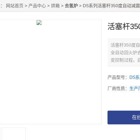
置：
网站首页
>
产品中心
>
烘箱
>
去氢炉
> DS系列活塞杆350度自动减
活塞杆3
活塞杆350度
全自动回火炉
变控制过程，
智能化、人性
产品型号：
DS
厂商性质：
生产
在