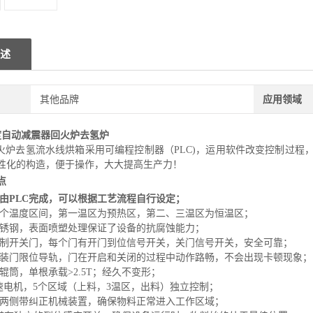
述
其他品牌
应用领域
0度自动减震器回火炉去氢炉
火炉去氢流水线烘箱
采用可编程控制器（PLC)，运用软件改变控制过
性化的构造，便于操作，大大提高生产力！
点
由PLC完成，可以根据工艺流程自行设定
；
个温度区间
，第一温区为预热区，第二、三温区为恒温区；
锈钢
，
表面喷塑处理保证了设备的抗腐蚀能力；
制开关门，每个门有开门到位信号开关，关门信号开关
，
安全可靠；
装门限位导轨，门在开启和关闭的过程中动作路畅
，不会出现卡顿现象；
辊筒，单根承载>2.5T；经久不变形；
减速电机，5个区域（上料，3温区，出料）独立控制；
两侧带纠正机械装置，确保物料正常进入工作区域；