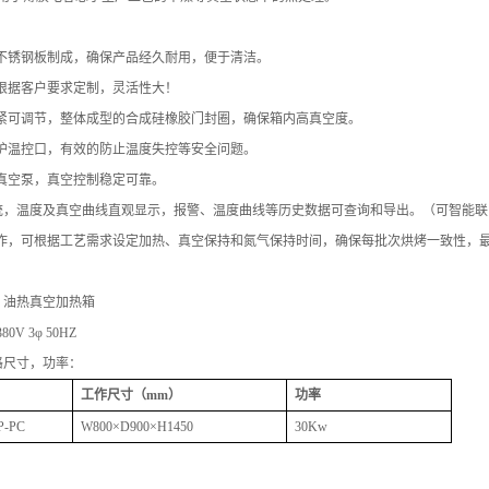
用不锈钢板制成，确保产品经久耐用，便于清洁。
可根据客户要求定制，灵活性大！
松紧可调节，整体成型的合成硅橡胶门封圈，确保箱内高真空度。
保护温控口，有效的防止温度失控等安全问题。
口真空泵，真空控制稳定可靠。
PC系统，温度及真空曲线直观显示，报警、温度曲线等历史数据可查询和导出。（可智能
操作，可根据工艺需求设定加热、真空保持和氮气保持时间，确保每批次烘烤一致性，
：油热真空加热箱
0V 3φ 50HZ
格尺寸，功率：
工作尺寸（mm）
功率
P-PC
W800×D900×H1450
30Kw