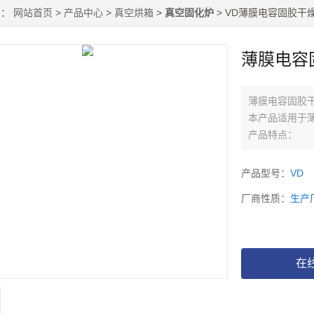
置：
网站首页
>
产品中心
>
真空烘箱
>
真空固化炉
> VD薄膜电容固胶干
薄膜电容
薄膜电容固胶干
本产品适用于
产品特点：
● 工作室采用
产品型号：
VD
厂商性质：
生产
● 工作尺寸可
● 箱门闭合
空度。
在