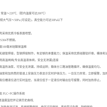
常温～220℃;（腔内温度可达200℃）
常规大气压～50Pa (可设定)，真空能力可达50Pa以下
：
壳采用优质冷板表面喷塑。
SUS304不锈钢。
度
100毫米硅酸保温棉
无缝管焊接，型钢焊接制作，有足够的承重能力；保温采用优质硅酸铝纤维，桶体和
用高温闸阀
(专业高温液体阀，安全无泄漏)连接
高温热油泵，可安全无泄漏，持续运转；箱体分三路油管路循环，确保温度均匀。
油泵和加热筒的管道上安装压力表显示实时炉体压力，一旦压力异常，立即报警，加
高位槽液位进行实时监控，当液位低于一定液位时输出信号报警，同时加热停止。
：
龙
PLC+PC操作系统
通道温度监控并记录历史曲线;