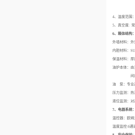
4、温度范围：
5、真空度: 
6、箱体结构
外墙材料：外
内胆材料：
保温材料：厚
油炉本体：由
间
油
泵：专业
压力监测：热
液位监测：对
7、电器系统
温控器：欧姆
温度监控
:6