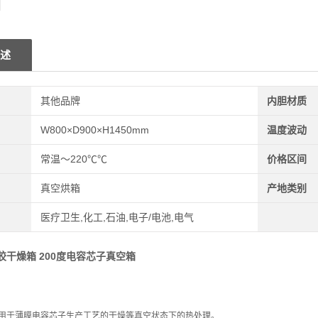
述
其他品牌
内胆材质
W800×D900×H1450mm
温度波动
常温～220℃℃
价格区间
真空烘箱
产地类别
医疗卫生,化工,石油,电子/电池,电气
胶干燥箱 200度电容芯子真空箱
用于薄膜电容芯子生产工艺的干燥等真空状态下的热处理。