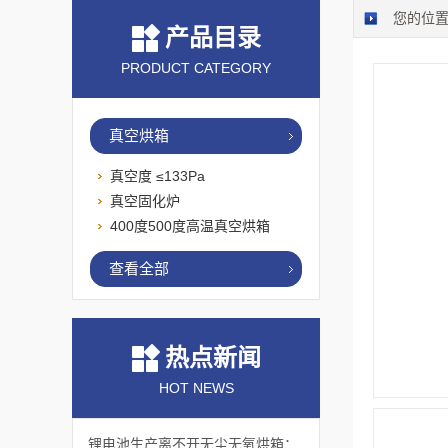
您的位
产品目录
PRODUCT CATEGORY
真空烘箱
真空度 ≤133Pa
真空固化炉
400度500度高温真空烘箱
查看全部
热点新闻
HOT NEWS
锂电池生产离不开无尘无氧烘箱：它如何解决极片干燥中的水分与污染难题？