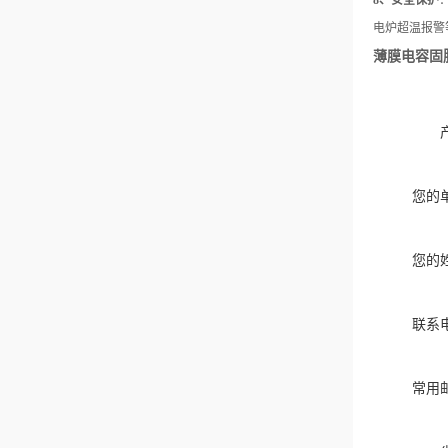
8、安全保护
电炉超温报警
薄膜电容固
您的
您的
联系
常用