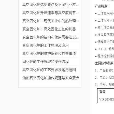
真空固化炉选型要点及不同行业应用场景深度分析
产品特点：
真空固化炉升温速率与真空度调节对产品质量的影响分析
● 工作室采
真空固化炉：现代工业中的热处理神器及其广泛应用
● 工作尺寸
● 箱门闭合
真空固化炉：高效固化工艺的利器
● 增设超温
真空固化炉的结构和使用需要注意的事项
● 低噪声进
真空固化炉的工作原理及应用
● PLC+
真空固化炉的维护保养和检查事项
● 程序控制
固化炉的工作原理和操作流程
主要技术参数
真空固化炉的工艺要求及运用范围
1、产品名称
油热真空固化炉操作规范与安全要点
2、电源：AC38
3、型号、规
型号
VD-2000D