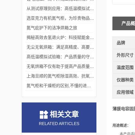
从测试原理到应用：高低温模拟试验箱的核心测试价值
选亚克力有机氮气柜，为珍贵物品构筑安全稳定存储体系
产品概
氮气庇护下的洁净烘箱之旅
揭秘高效去氢退火炉：科技赋能金属热处理
品牌
无尘无氧烘箱：满足高精度、高要求烘干需求的理想选择
外形尺寸
高低温模拟试验箱：产品质量的守护者
无氧烘箱不仅有助于提高产品质量,还具备*的安全保护措施
温度范围
上海旦顺的氮气柜除湿高效、抗氧化、绿色、低能耗
仪器种类
氮气柜和干燥柜的区别,不懂的进来看看吧！
应用领域
薄膜电容固
相关文章
RELATED ARTICLES
用途概述：
本产品适