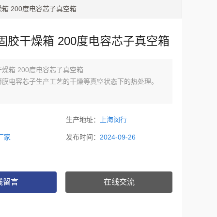
燥箱 200度电容芯子真空箱
固胶干燥箱 200度电容芯子真空箱
燥箱 200度电容芯子真空箱
薄膜电容芯子生产工艺的干燥等真空状态下的热处理。
不锈钢板制成，确保产品经久耐用，便于清洁。
生产地址：
上海闵行
厂家
发布时间：
2024-09-26
根据客户要求定制，灵活性大！
松紧可调节，整体成型的合成硅橡胶门封圈，确保箱内高真
线留言
在线交流