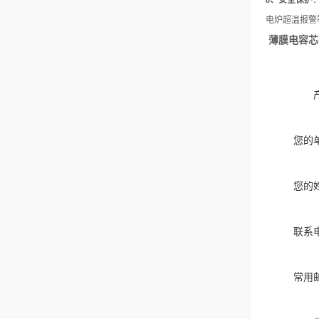
8、安全保护
电炉超温报警
薄膜电容芯
您的
您的
联系
常用