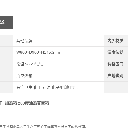
述
其他品牌
内胆材质
W800×D900×H1450mm
温度波动
常温～220℃℃
价格区间
真空烘箱
产地类别
医疗卫生,化工,石油,电子/电池,电气
 加热箱 200度油热真空箱
用于薄膜电容芯子生产工艺的干燥等真空状态下的热处理。