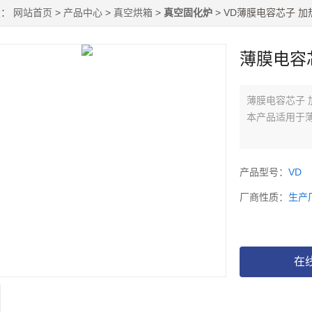
置：
网站首页
>
产品中心
>
真空烘箱
>
真空固化炉
> VD薄膜电容芯子 加
薄膜电容芯
薄膜电容芯子 
本产品适用于
产品特点：
产品型号：
VD
● 工作室采用
厂商性质：
生产
● 工作尺寸可
● 箱门闭合
在
空度。