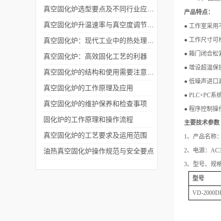
真空固化炉选型要点及不同行业应用场景深度分析
产品特点：
真空固化炉升温速率与真空度调节对产品质量的影响分析
● 工作室采
真空固化炉：现代工业中的热处理神器及其广泛应用
● 工作尺寸
● 箱门闭合
真空固化炉：高效固化工艺的利器
● 增设超温
真空固化炉的结构和使用需要注意的事项
● 低噪声进
真空固化炉的工作原理及应用
● PLC+
真空固化炉的维护保养和检查事项
● 程序控制
固化炉的工作原理和操作流程
主要技术参数
真空固化炉的工艺要求及运用范围
1、产品名称
油热真空固化炉操作规范与安全要点
2、电源：AC38
3、型号、规
型号
VD-2000D