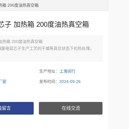
热箱 200度油热真空箱
子 加热箱 200度油热真空箱
加热箱 200度油热真空箱
薄膜电容芯子生产工艺的干燥等真空状态下的热处理。
生产地址：
上海闵行
不锈钢板制成，确保产品经久耐用，便于清洁。
厂家
发布时间：
2024-09-26
根据客户要求定制，灵活性大！
松紧可调节，整体成型的合成硅橡胶门封圈，确保箱内高真
线留言
在线交流