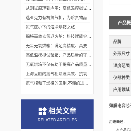
从测试原理到应用：高低温模拟试验箱的核心测试价值
选亚克力有机氮气柜，为珍贵物品构筑安全稳定存储体系
产品概
氮气庇护下的洁净烘箱之旅
揭秘高效去氢退火炉：科技赋能金属热处理
品牌
无尘无氧烘箱：满足高精度、高要求烘干需求的理想选择
外形尺寸
高低温模拟试验箱：产品质量的守护者
无氧烘箱不仅有助于提高产品质量,还具备*的安全保护措施
温度范围
上海旦顺的氮气柜除湿高效、抗氧化、绿色、低能耗
仪器种类
氮气柜和干燥柜的区别,不懂的进来看看吧！
应用领域
薄膜电容芯子
相关文章
RELATED ARTICLES
用途概述：
本产品适