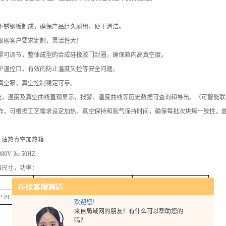
用不锈钢板制成，确保产品经久耐用，便于清洁。
可根据客户要求定制，灵活性大！
松紧可调节，整体成型的合成硅橡胶门封圈，确保箱内高真空度。
保护温控口，有效的防止温度失控等安全问题。
口真空泵，真空控制稳定可靠。
PC系统，温度及真空曲线直观显示，报警、温度曲线等历史数据可查询和导出。（可智能
操作，可根据工艺需求设定加热、真空保持和氮气保持时间，确保每批次烘烤一致性，
：油热真空加热箱
0V 3φ 50HZ
格尺寸，功率：
工作尺寸（mm）
功率
P-PC
W800×D900×H1450
30Kw
欢迎您！
来自局域网的朋友！有什么可以帮助您的
吗？