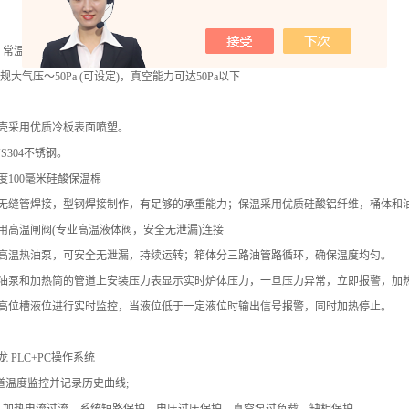
常温～220℃;（腔内温度可达200℃）
常规大气压～50Pa (可设定)，真空能力可达50Pa以下
：
壳采用优质冷板表面喷塑。
SUS304不锈钢。
度
100毫米硅酸保温棉
无缝管焊接，型钢焊接制作，有足够的承重能力；保温采用优质硅酸铝纤维，桶体和
用高温闸阀
(专业高温液体阀，安全无泄漏)连接
高温热油泵，可安全无泄漏，持续运转；箱体分三路油管路循环，确保温度均匀。
油泵和加热筒的管道上安装压力表显示实时炉体压力，一旦压力异常，立即报警，加
高位槽液位进行实时监控，当液位低于一定液位时输出信号报警，同时加热停止。
：
龙
PLC+PC操作系统
通道温度监控并记录历史曲线;