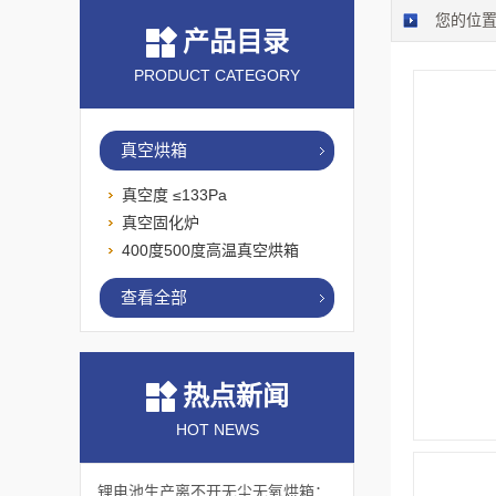
您的位
产品目录
PRODUCT CATEGORY
真空烘箱
真空度 ≤133Pa
真空固化炉
400度500度高温真空烘箱
查看全部
热点新闻
HOT NEWS
锂电池生产离不开无尘无氧烘箱：它如何解决极片干燥中的水分与污染难题？